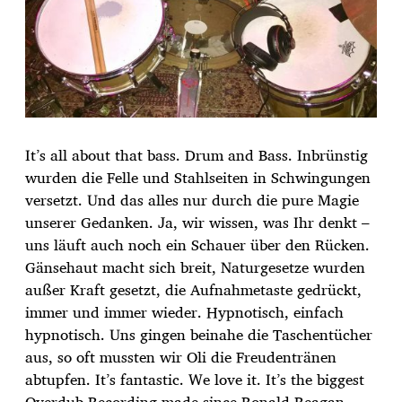
u
m
It’s all about that bass. Drum and Bass. Inbrünstig
wurden die Felle und Stahlseiten in Schwingungen
versetzt. Und das alles nur durch die pure Magie
unserer Gedanken. Ja, wir wissen, was Ihr denkt –
uns läuft auch noch ein Schauer über den Rücken.
Gänsehaut macht sich breit, Naturgesetze wurden
außer Kraft gesetzt, die Aufnahmetaste gedrückt,
immer und immer wieder. Hypnotisch, einfach
hypnotisch. Uns gingen beinahe die Taschentücher
aus, so oft mussten wir Oli die Freudentränen
abtupfen. It’s fantastic. We love it. It’s the biggest
Overdub-Recording made since Ronald Reagan,