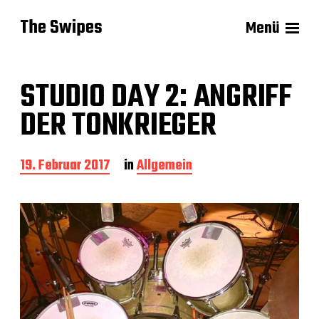
The Swipes
Menü
STUDIO DAY 2: ANGRIFF
DER TONKRIEGER
B
19. Februar 2017
in
Allgemein
e
i
t
r
a
g
s
d
a
t