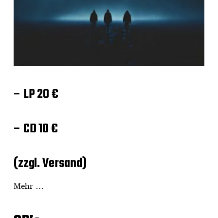
– LP 20 €
– CD 10 €
(zzgl. Versand)
Mehr …