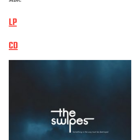
LP
CD