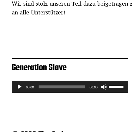
Wir sind stolz unseren Teil dazu beigetragen
an alle Unterstützer!
Generation Slave
A
P
00:00
00:00
f
u
e
d
i
i
l
o
t
-
a
s
P
t