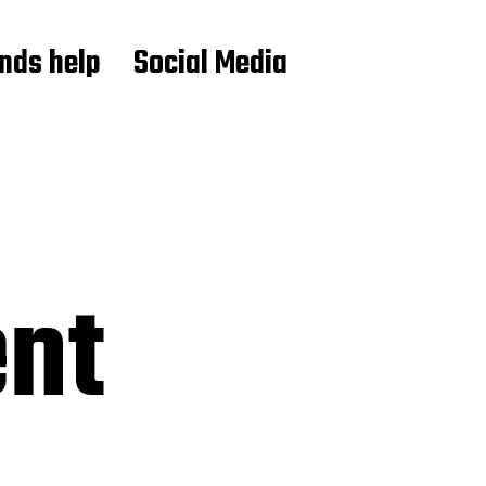
ends help
Social Media
nt