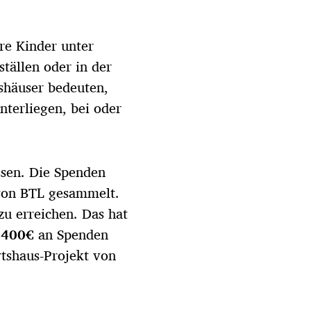
re Kinder unter
tällen oder in der
shäuser bedeuten,
terliegen, bei oder
ssen. Die Spenden
von BTL gesammelt.
u erreichen. Das hat
.400€
an Spenden
rtshaus-Projekt von