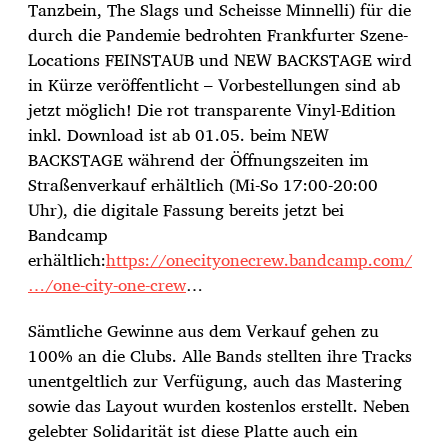
a
Tanzbein, The Slags und Scheisse Minnelli) für die
t
durch die Pandemie bedrohten Frankfurter Szene-
u
Locations FEINSTAUB und NEW BACKSTAGE wird
m
in Kürze veröffentlicht – Vorbestellungen sind ab
jetzt möglich! Die rot transparente Vinyl-Edition
inkl. Download ist ab 01.05. beim NEW
BACKSTAGE während der Öffnungszeiten im
Straßenverkauf erhältlich (Mi-So 17:00-20:00
Uhr), die digitale Fassung bereits jetzt bei
Bandcamp
erhältlich:
https://onecityonecrew.bandcamp.com/
…/one-city-one-crew
…
Sämtliche Gewinne aus dem Verkauf gehen zu
100% an die Clubs. Alle Bands stellten ihre Tracks
unentgeltlich zur Verfügung, auch das Mastering
sowie das Layout wurden kostenlos erstellt. Neben
gelebter Solidarität ist diese Platte auch ein