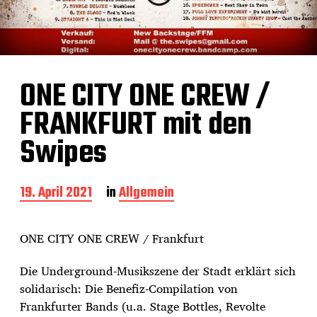
ONE CITY ONE CREW /
FRANKFURT mit den
Swipes
B
19. April 2021
in
Allgemein
e
i
t
ONE CITY ONE CREW / Frankfurt
r
a
Die Underground-Musikszene der Stadt erklärt sich
g
solidarisch: Die Benefiz-Compilation von
s
d
Frankfurter Bands (u.a. Stage Bottles, Revolte