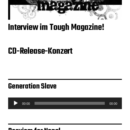
Interview im Tough Magazine!
CD-Release-Konzert
Generation Slave
A
00:00
00:00
u
d
i
o