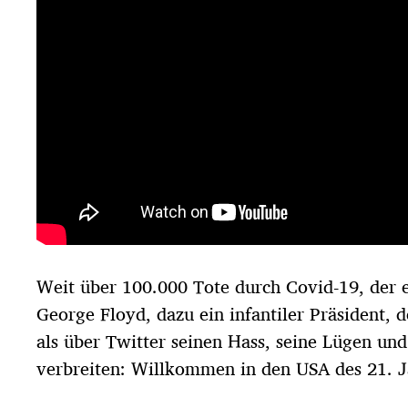
d
a
t
u
m
Weit über 100.000 Tote durch Covid-19, der 
George Floyd, dazu ein infantiler Präsident, 
als über Twitter seinen Hass, seine Lügen und
verbreiten: Willkommen in den USA des 21. 