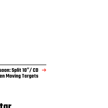
oon: Split 10″/ CD
den Moving Targets
tar