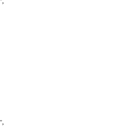
”,
”,