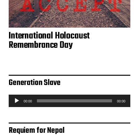
International Holocaust
Remembrance Day
Generation Slave
A
00:00
00:00
u
d
i
o
Requiem for Nepal
-