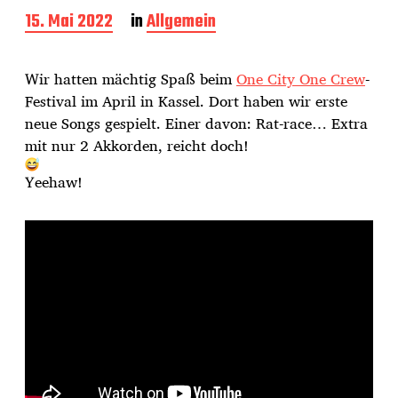
B
15. Mai 2022
in
Allgemein
e
i
t
Wir hatten mächtig Spaß beim
One City One Crew
-
r
Festival im April in Kassel. Dort haben wir erste
a
neue Songs gespielt. Einer davon: Rat-race… Extra
g
s
mit nur 2 Akkorden, reicht doch!
d
a
Yeehaw!
t
u
m