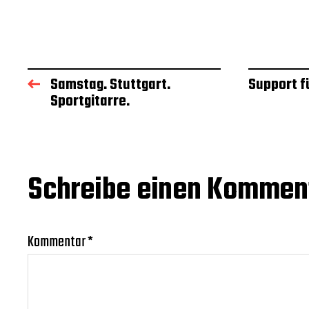
a
t
u
m
Samstag. Stuttgart.
Support f
Sportgitarre.
Schreibe einen Kommen
Kommentar
*