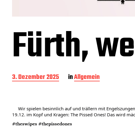
Fürth, we
B
3. Dezember 2025
in
Allgemein
e
i
t
r
a
Wir spielen besinnlich auf und trällern mit Engelszungen
19.12. im Kopf und Kragen: The Pissed Ones! Das wird mä
g
s
#theswipes
#thepissedones
d