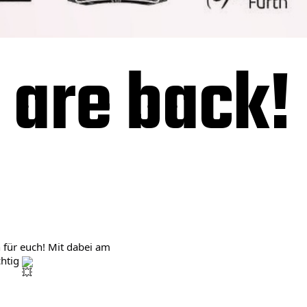
 are back!
 für euch! Mit dabei am
chtig