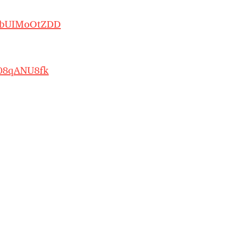
ibUIMoOtZDD
508qANU8fk