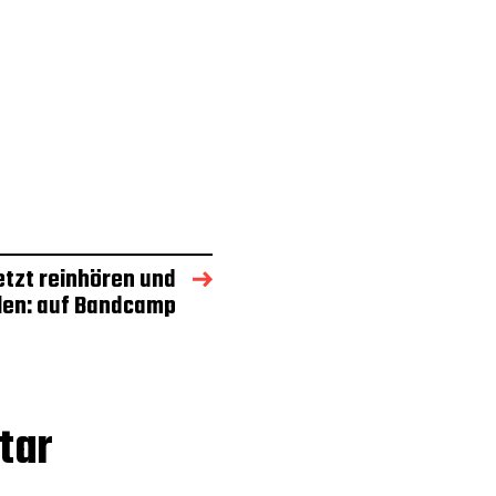
etzt reinhören und
len: auf Bandcamp
tar