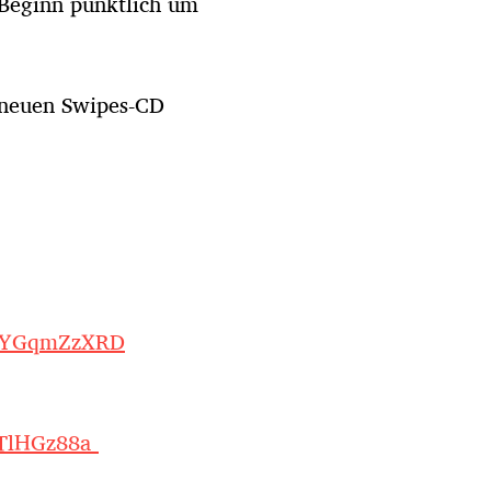
 Beginn pünktlich um
r neuen Swipes-CD
UBYGqmZzXRD
TlHGz88a_