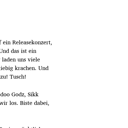
 ein Releasekonzert,
nd das ist ein
 laden uns viele
giebig krachen. Und
azu! Tusch!
odoo Godz, Sikk
ir los. Biste dabei,