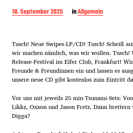
B
18. September 2025
in
Allgemein
e
i
t
r
Tusch! Neue Swipes-LP/CD! Tusch! Scheiß auf
a
g
wir machen nämlich, was wir wollen. Tusch! U
s
Release-Festival im Elfer Club, Frankfurt! Wir
d
Freunde & Freundinnen ein und lassen es aus
a
t
unsere neue CD gibt kostenlos zum Eintritt d
u
m
Vor uns mit jeweils 25 min-Tsunami-Sets: Vo
Likkz, Oxxon und Jason Fretz. Dann brettern w
Digga?