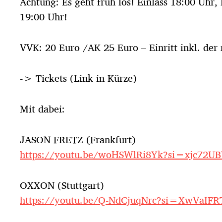
Achtung: Es geht früh los! Einlass 18:00 Uhr,
19:00 Uhr!
VVK: 20 Euro /AK 25 Euro – Einritt inkl. de
-> Tickets (Link in Kürze)
Mit dabei:
JASON FRETZ (Frankfurt)
https://youtu.be/woHSWlRi8Yk?si=xjc72
OXXON (Stuttgart)
https://youtu.be/Q-NdCjuqNrc?si=XwVaIFR