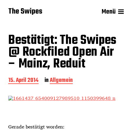
The Swipes
Menü
Bestätigt: The Swipes
@ Rockfiled Open Air
– Mainz, Reduit
B
15. April 2014
in
Allgemein
e
i
t
r
a
g
s
Gerade bestätigt worden:
d