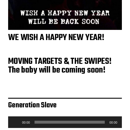
WE WISH A HAPPY NEW YEAR!
MOVING TARGETS & THE SWIPES!
The baby will be coming soon!
Generation Slave
A
00:00
00:00
u