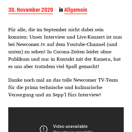
B
30. November 2020
in
Allgemein
e
i
t
Für alle, die im September nicht dabei sein
r
konnten: Unser Interview und Live-Konzert ist nun
a
bei Newcomer.tv auf dem Youtube-Channel (und
g
s
unten) zu sehen! In Corona-Zeiten leider ohne
d
Publikum und nur in Kontakt mit der Kamera, hat
a
es uns aber trotzdem viel Spaß gemacht!
t
u
Danke noch mal an das tolle Newcomer TV-Team
m
für die prima technische und kulinarische
Versorgung und an Sepp’l fürs Interview!