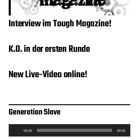
Interview im Tough Magazine!
K.O. in der ersten Runde
New Live-Video online!
Generation Slave
A
00:00
00:00
u