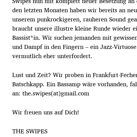
Swipes nun mit komplett neuer Besetzung an d
d
den letzten Monaten haben wir bereits an ne
a
t
unserem punkrockigeren, rauheren Sound gearb
u
braucht unsere illustre kleine Runde wieder e
m
Bassist*in. Wir suchen jemanden mit gewissen 
und Dampf in den Fingern – ein Jazz-Virtuose
vermutlich eher unterfordert.
Lust und Zeit? Wir proben in Frankfurt-Fech
Batschkapp. Ein Bassamp wäre vorhanden, fal
an: the.swipes(at)gmail.com
Wir freuen uns auf Dich!
THE SWIPES