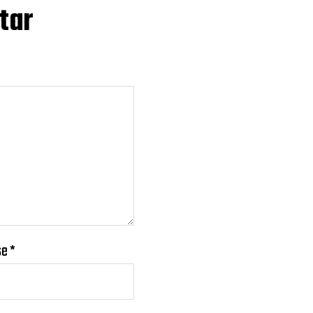
tar
se
*