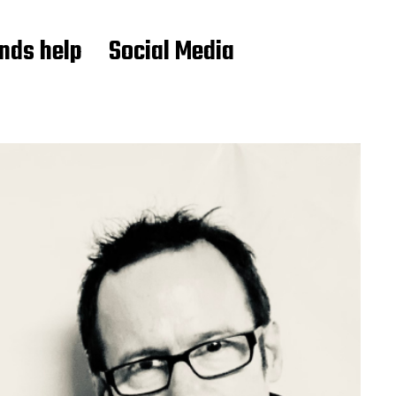
ends help
Social Media