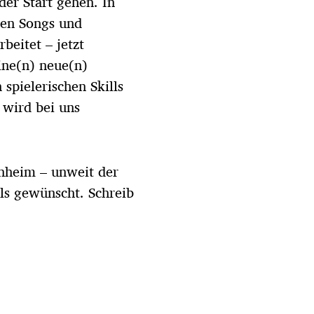
er Start gehen. In
uen Songs und
eitet – jetzt
ine(n) neue(n)
spielerischen Skills
 wird bei uns
enheim – unweit der
ls gewünscht. Schreib