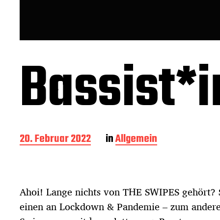
Bassist*i
B
20. Februar 2022
in
Allgemein
e
i
t
r
Ahoi! Lange nichts von THE SWIPES gehört? 
a
g
einen an Lockdown & Pandemie – zum anderen
s