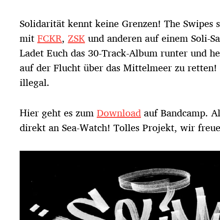
t
r
Solidarität kennt keine Grenzen! The Swipes
a
g
mit
FCKR
,
ZSK
und anderen auf einem Soli-S
s
Ladet Euch das 30-Track-Album runter und he
d
auf der Flucht über das Mittelmeer zu retten!
a
t
illegal.
u
m
Hier geht es zum
Download
auf Bandcamp. Al
direkt an Sea-Watch! Tolles Projekt, wir freue