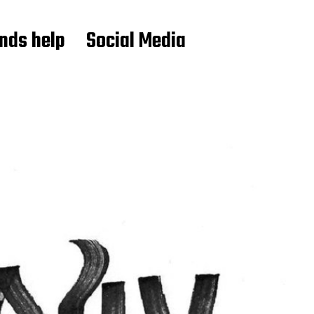
ends help
Social Media