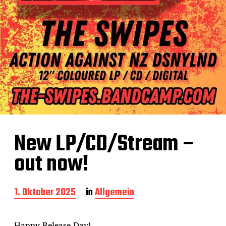
New LP/CD/Stream –
out now!
B
1. Oktober 2025
in
Allgemein
e
i
t
Happy Release Day!