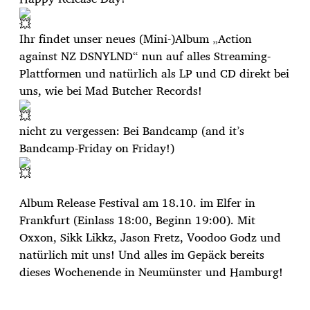
r
a
g
Ihr findet unser neues (Mini-)Album „Action
s
against NZ DSNYLND“ nun auf alles Streaming-
d
Plattformen und natürlich als LP und CD direkt bei
a
uns, w
ie bei Mad Butcher Records!
t
u
m
nicht zu vergessen: Bei Bandcamp (and it’s
Bandcamp-Friday on Friday!)
Album Release Festival am 18.10. im Elfer in
Frankfurt (Einlass 18:00, Beginn 19:00). Mit
Oxxon, Sikk Likkz, Jason Fretz, Voodoo Godz und
natürlich mit uns! Und alles im Gepäck bereits
dieses Wochenende in Neumünster und Hamburg!