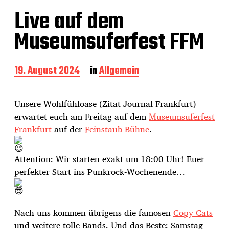
Live auf dem
Museumsuferfest FFM
B
19. August 2024
in
Allgemein
e
i
t
Unsere Wohlfühloase (Zitat Journal Frankfurt)
r
erwartet euch am Freitag auf dem
Museumsuferfest
a
Frankfurt
auf der
Feinstaub Bühne
.
g
s
d
Attention: Wir starten exakt um 18:00 Uhr! Euer
a
perfekter Start ins Punkrock-Wochenende…
t
u
m
Nach uns kommen übrigens die famosen
Copy Cats
und weitere tolle Bands. Und das Beste: Samstag