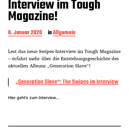
Interview im Tough
Magazine!
B
8. Januar 2020
in
Allgemein
e
i
t
Lest das neue Swipes-Interview im Tough Magazine
r
– erfahrt mehr über die Entstehungsgeschichte des
a
aktuellen Albums „Generation Slave“!
g
s
d
„Generation Slave“: The Swipes im Interview
a
t
u
Hier geht’s zum Interview…
m