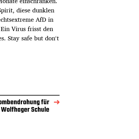
Monate einschränken.
pirit, diese dunklen
echtsextreme AfD in
in Virus frisst den
. Stay safe but don‘t
ombendrohung für
Wolfhager Schule