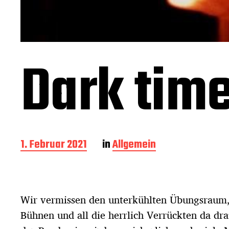
Dark time
B
1. Februar 2021
in
Allgemein
e
i
t
r
Wir vermissen den unterkühlten Übungsraum,
a
g
Bühnen und all die herrlich Verrückten da dr
s