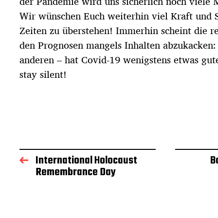
der Pandemie wird uns sicherlich noch viele 
d
Wir wünschen Euch weiterhin viel Kraft und S
a
t
Zeiten zu überstehen! Immerhin scheint die r
u
den Prognosen mangels Inhalten abzukacken: E
m
anderen – hat Covid-19 wenigstens etwas gutes
stay silent!
International Holocaust
B
Remembrance Day