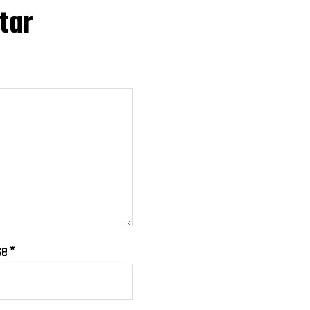
tar
se
*