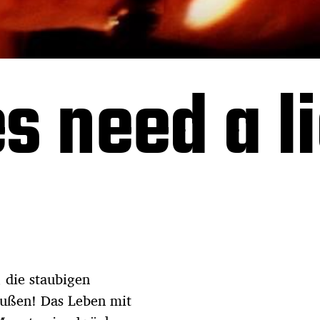
s need a l
 die staubigen
außen! Das Leben mit